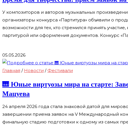
день
рождения
У композиторов и авторов музыкальных произведени
Петра
организаторы конкурса «Партитура» объявили о прод
Чайковского:
возможности для тех, кто стремился принять участие
композитор,
партитурой или оформления документов. Конкурс «П
чья
музыка
к
Комментарии
отключены
говорит
записи
05.05.2026
на
Время
языке
для
Главная
/
Новости
/
Фестивали
души
творчества:
🎹 Юные виртуозы мира на старте: Зав
приём
Мацуева
заявок
на
24 апреля 2026 года стала знаковой датой для миро
конкурс
завершении приема заявок на V Международный конку
«Партитура»
финальную стадию подготовки к одному из самых пре
продлён