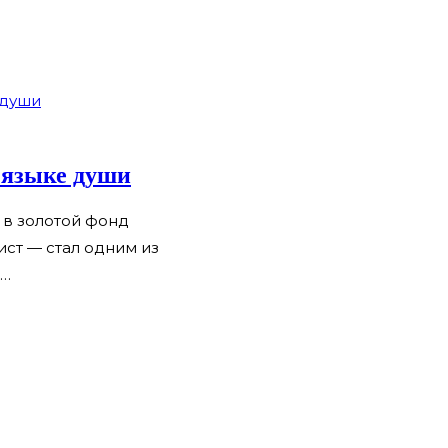
 языке души
 в золотой фонд
ст — стал одним из
о…