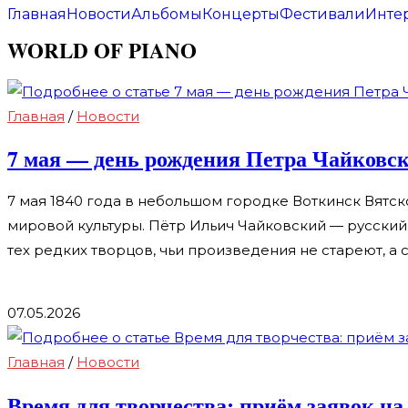
Главная
Новости
Альбомы
Концерты
Фестивали
Инте
Перейти
к
WORLD OF PIANO
содержимому
Главная
/
Новости
7 мая — день рождения Петра Чайковск
7 мая 1840 года в небольшом городке Воткинск Вятск
мировой культуры. Пётр Ильич Чайковский — русский
тех редких творцов, чьи произведения не стареют, 
к
Комментарии
отключены
записи
07.05.2026
7
мая
Главная
/
Новости
—
Время для творчества: приём заявок на