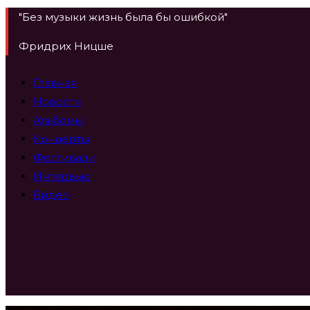
страницу
"Без музыки жизнь была бы ошибкой"
Фридрих Ницше
Главная
Новости
Альбомы
Концерты
Фестивали
Интервью
Видео
2023-2025 World Of Piano Новости из мира фортепианной музыки