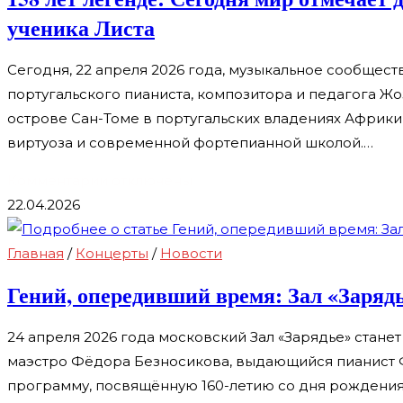
Мацуева
Сергея
ученика Листа
Прокофьева:
гения,
Сегодня, 22 апреля 2026 года, музыкальное сообщес
опередившего
португальского пианиста, композитора и педагога Жо
время
острове Сан-Томе в португальских владениях Африки
виртуоза и современной фортепианной школой.…
к
Комментарии
отключены
записи
22.04.2026
158
лет
Главная
/
Концерты
/
Новости
легенде:
Гений, опередивший время: Зал «Заряд
Сегодня
мир
24 апреля 2026 года московский Зал «Зарядье» стан
отмечает
маэстро Фёдора Безносикова, выдающийся пианист Ф
день
программу, посвящённую 160-летию со дня рождения
рождения