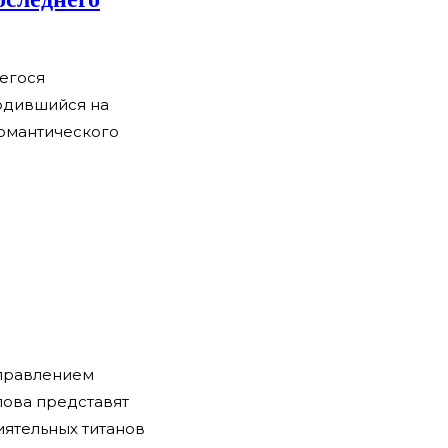
щегося
Родившийся на
романтического
управлением
лова представят
иятельных титанов