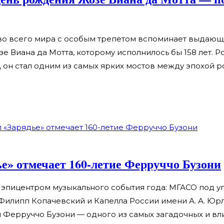
тво всего мира с особым трепетом вспоминает выдаю
зе Виана да Мотта, которому исполнилось бы 158 лет. 
, он стал одним из самых ярких мостов между эпохой 
ье» отмечает 160-летие Ферруччо Бузони
ет эпицентром музыкального события года: МГАСО под 
илипп Копачевский и Капелла России имени А. А. Юр
 Ферруччо Бузони — одного из самых загадочных и вл