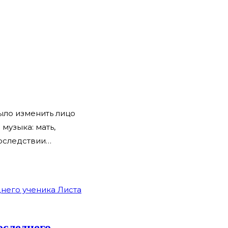
ыло изменить лицо
музыка: мать,
последствии…
оследнего