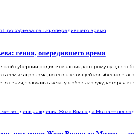
ева: гения, опередившего время
авской губернии родился мальчик, которому суждено б
 в семье агронома, но его настоящей колыбелью стала 
го гения, заложив в нём ту любовь к звуку, которая в
 день рождения Жозе Виана да Мотта — п