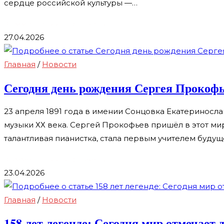
сердце российской культуры —…
до
15
к
Комментарии
отключены
мая
записи
27.04.2026
🎹
Юные
Главная
/
Новости
виртуозы
Сегодня день рождения Сергея Прокофь
мира
на
23 апреля 1891 года в имении Сонцовка Екатериносл
старте:
музыки ХХ века. Сергей Прокофьев пришёл в этот мир
Завершен
талантливая пианистка, стала первым учителем будуще
прием
заявок
к
Комментарии
отключены
на
записи
23.04.2026
легендарный
Сегодня
конкурс
день
Главная
/
Новости
Дениса
рождения
158 лет легенде: Сегодня мир отмечает