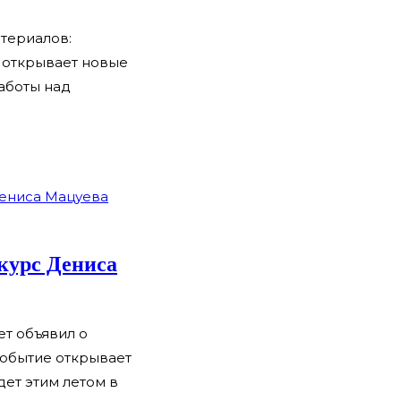
териалов:
е открывает новые
работы над
курс Дениса
ет объявил о
событие открывает
ет этим летом в