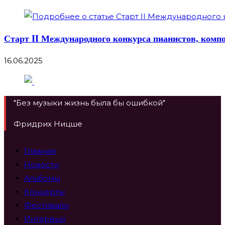
Старт II Международного конкурса пианистов, комп
16.06.2025
"Без музыки жизнь была бы ошибкой"
Фридрих Ницше
Главная
Новости
Альбомы
Концерты
Фестивали
Интервью