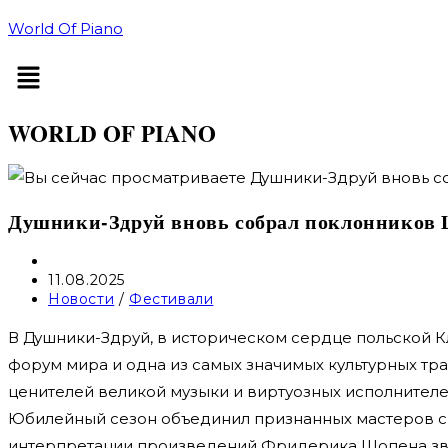
Перейти
World Of Piano
к
Меню
содержимому
WORLD OF PIANO
Душники-Здруй вновь собрал поклонников
Автор
записи:
Запись
11.08.2025
опубликована:
Рубрика
Новости
/
Фестивали
записи:
В Душники-Здруй, в историческом сердце польской
форум мира и одна из самых значимых культурных тр
ценителей великой музыки и виртуозных исполнителе
Юбилейный сезон объединил признанных мастеров сц
интерпретации произведений Фридерика Шопена звуч