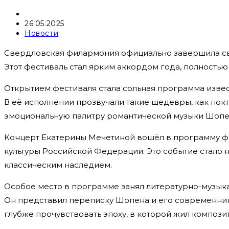
Автор
записи:
Запись
26.05.2025
опубликована:
Рубрика
Новости
записи:
Свердловская филармония официально завершила св
Этот фестиваль стал ярким аккордом года, полность
Открытием фестиваля стала сольная программа изве
В её исполнении прозвучали такие шедевры, как нок
эмоциональную палитру романтической музыки Шопен
Концерт Екатерины Мечетиной вошёл в программу ф
культуры Российской Федерации. Это событие стало 
классическим наследием.
Особое место в программе занял литературно-музык
Он представил переписку Шопена и его современник
глубже прочувствовать эпоху, в которой жил композит