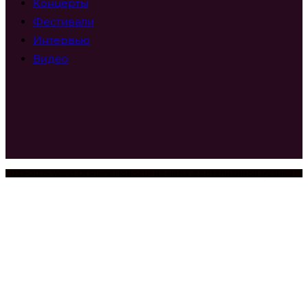
Концерты
Фестивали
Интервью
Видео
2023-2025 World Of Piano Новости из мира фортепианной музыки