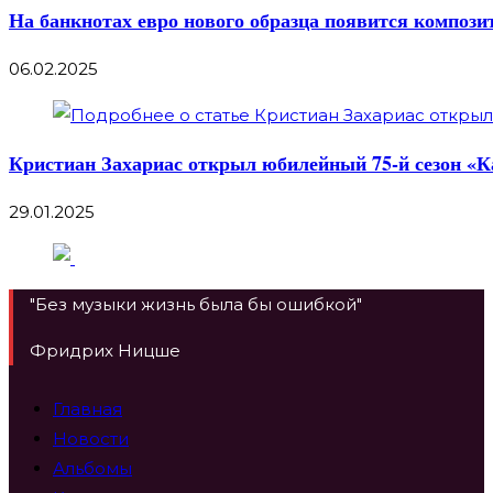
На банкнотах евро нового образца появится компози
06.02.2025
Кристиан Захариас открыл юбилейный 75-й сезон «
29.01.2025
"Без музыки жизнь была бы ошибкой"
Фридрих Ницше
Главная
Новости
Альбомы