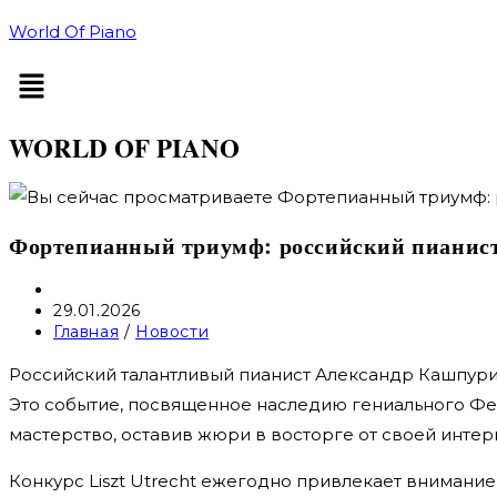
Перейти
World Of Piano
к
Меню
содержимому
WORLD OF PIANO
Фортепианный триумф: российский пианист 
Автор
записи:
Запись
29.01.2026
опубликована:
Рубрика
Главная
/
Новости
записи:
Российский талантливый пианист Александр Кашпури
Это событие, посвященное наследию гениального Фе
мастерство, оставив жюри в восторге от своей инте
Конкурс Liszt Utrecht ежегодно привлекает внимание