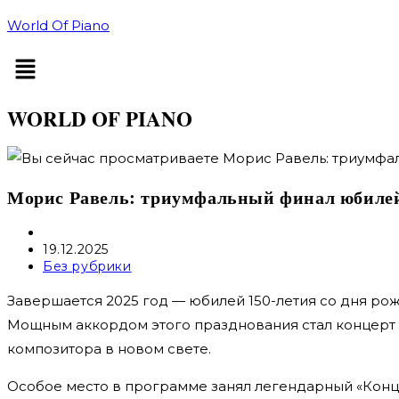
Перейти
World Of Piano
к
Меню
содержимому
WORLD OF PIANO
Морис Равель: триумфальный финал юбилейн
Автор
записи:
Запись
19.12.2025
опубликована:
Рубрика
Без рубрики
записи:
Завершается 2025 год — юбилей 150-летия со дня ро
Мощным аккордом этого празднования стал концерт
композитора в новом свете.​
Особое место в программе занял легендарный «Конц