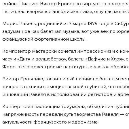
войны. Пианист Виктор Еровенко виртуозно овладевал
гения. Зал взорвался аплодисментами, ощущая мощь 
Морис Равель, родившийся 7 марта 1875 года в Сибур
задуманное как балетная музыка, вот уже век покор
французской фортепианной школы.​
Композитор мастерски сочетал импрессионизм с кон
час» и «Дитя и волшебство», балеты «Дафнис и Хлоя»
Форе, а его оркестровые партитуры, включая обработк
Виктор Еровенко, талантливый пианист с богатым реп
точность техники с эмоциональной глубиной, что ос
инновации Равеля в использовании регистров и арпе
Концерт стал настоящим триумфом, объединив публи
напряженность передали суть творчества Равеля — о
актуальности французского модернизма.​