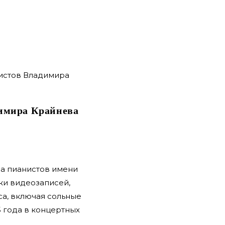
димира Крайнева
са пианистов имени
ки видеозаписей,
са, включая сольные
5 года в концертных