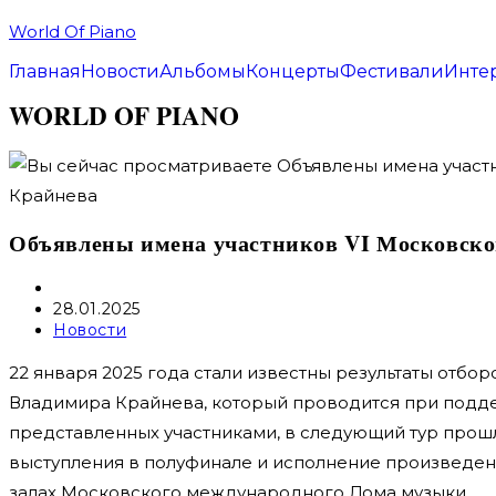
Перейти
World Of Piano
к
Главная
Новости
Альбомы
Концерты
Фестивали
Инте
содержимому
WORLD OF PIANO
Объявлены имена участников VI Московско
Автор
записи:
Запись
28.01.2025
опубликована:
Рубрика
Новости
записи:
22 января 2025 года стали известны результаты отб
Владимира Крайнева, который проводится при подде
представленных участниками, в следующий тур прошл
выступления в полуфинале и исполнение произведений
залах Московского международного Дома музыки.