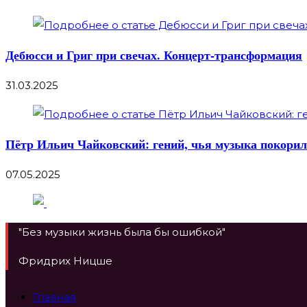
Дебюсси и Григ при свечах. Концерт-трансформация
31.03.2025
Пётр Ильич Чайковский: гений, чья музыка покори
07.05.2025
"Без музыки жизнь была бы ошибкой"
Фридрих Ницше
Главная