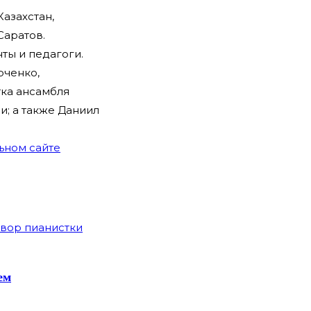
Казахстан,
Саратов.
ты и педагоги.
рченко,
тка ансамбля
; а также Даниил
ьном сайте
ем