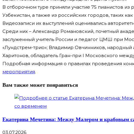
В отборочном туре приняли участие 75 пианистов из р
Узбекистан, а также из российских городов, таких как
Видеозаписи их выступлений оценивались авторитетн
Среди них – Александр Романовский, почетный ака
заслуженный учитель России и педагог ЦМШ при Мос
«Лундстрем-трио»; Владимир Овчинников, народный 
Харитонов, обладатель Гран-при I Московского меж
Подробная информация о правилах проведения конку
мероприятия
.
Вам также может понравиться
Екатерина Мечетина: Между Малером и крабовым са
03.07.2026