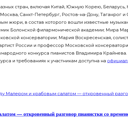
азных стран, включая Китай, Южную Корею, Беларусь, 
 Москва, Санкт-Петербург, Ростов-на-Дону, Таганрог и 
ым жюри, в состав которого вошли известные музыкан
демик Болонской филармонической академии; Мира Ма
ковской консерватории; Мария Воскресенская, солис
артист России и профессор Московской консерватории
дународного конкурса пианистов Владимира Крайнева.
рса и требованиях к участникам доступна на
официал
латом — откровенный разговор пианистки со времен