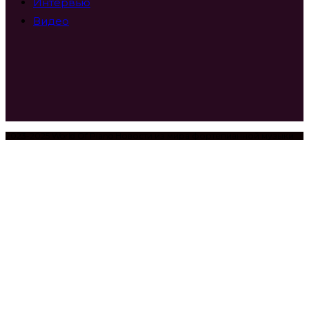
Интервью
Видео
2023-2025 World Of Piano Новости из мира фортепианной музыки