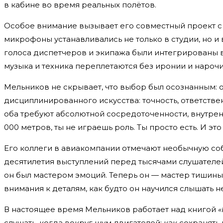
в кабине во время реальных полётов.
Особое внимание вызывает его совместный проект
микрофоны устанавливались не только в студии, но и
голоса диспетчеров и экипажа были интегрированы в 
музыка и техника переплетаются без иронии и нарочи
Мельников не скрывает, что выбор был осознанным: о
дисциплинированного искусства: точность, ответстве
оба требуют абсолютной сосредоточенности, внутренн
000 метров, ты не играешь роль. Ты просто есть. И эт
Его коллеги в авиакомпании отмечают необычную собр
десятилетия выступлений перед тысячами слушателей»
он был мастером эмоций. Теперь он — мастер тишины
внимания к деталям, как будто он научился слышать не 
В настоящее время Мельников работает над книгой
«
слушать, когда вокруг шум двигателей; как сохранят