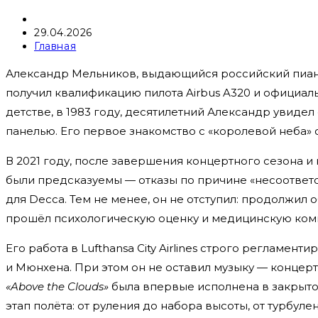
Автор
записи:
Запись
29.04.2026
опубликована:
Рубрика
Главная
записи:
Александр Мельников, выдающийся российский пиани
получил квалификацию пилота Airbus A320 и официальн
детстве, в 1983 году, десятилетний Александр увиде
панелью. Его первое знакомство с «королевой неба» о
В 2021 году, после завершения концертного сезона и
были предсказуемы — отказы по причине «несоответс
для Decca. Тем не менее, он не отступил: продолжил о
прошёл психологическую оценку и медицинскую комисс
Его работа в Lufthansa City Airlines строго регламе
и Мюнхена. При этом он не оставил музыку — концерт
«Above the Clouds»
была впервые исполнена в закрытом
этап полёта: от руления до набора высоты, от турбул