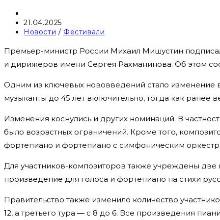
Автор
записи:
Запись
21.04.2025
опубликована:
Рубрика
Новости
/
Фестивали
записи:
Премьер-министр России Михаил Мишустин подписал
и дирижеров имени Сергея Рахманинова. Об этом со
Одним из ключевых нововведений стало изменение во
музыканты до 45 лет включительно, тогда как ранее в
Изменения коснулись и других номинаций. В частност
было возрастных ограничений. Кроме того, композит
фортепиано и фортепиано с симфоническим оркестр
Для участников-композиторов также учреждены две 
произведение для голоса и фортепиано на стихи русс
Правительство также изменило количество участников
12, а третьего тура — с 8 до 6. Все произведения пи