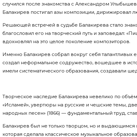
случился после знакомства с Александром Улыбыше
Балакирев постигал азы композиции, дирижировал лю
Решающей встречей в судьбе Балакирева стало знако
благословил его на творческий путь и заповедал: «Пи
вдохновлял на это целое поколение композиторов.
Именно Балакирев собрал вокруг себя талантливых 
создал неформальное содружество, вошедшее в истор
имели систематического образования, создавали ше
Творческое наследие Балакирева невелико по объёму
«Исламей», увертюры на русские и чешские темы, дв
народных песен» (1866) — фундаментальный труд, ст
Балакирев был не только творцом, но и выдающимся п
которая сделала классическое музыкальное образов