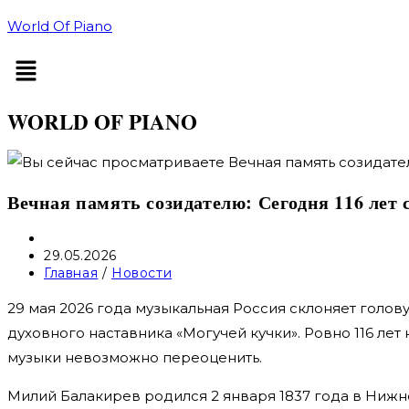
Перейти
World Of Piano
к
Меню
содержимому
WORLD OF PIANO
Вечная память созидателю: Сегодня 116 лет
Автор
записи:
Запись
29.05.2026
опубликована:
Рубрика
Главная
/
Новости
записи:
29 мая 2026 года музыкальная Россия склоняет голо
духовного наставника «Могучей кучки». Ровно 116 лет 
музыки невозможно переоценить.
Милий Балакирев родился 2 января 1837 года в Ниж