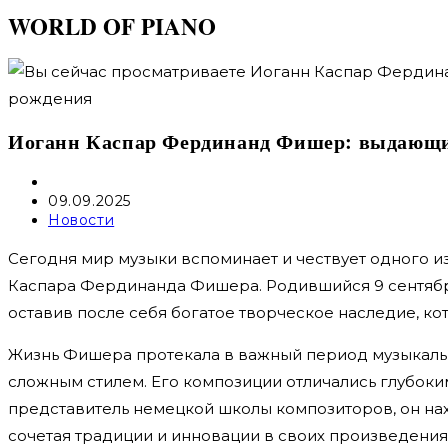
WORLD OF PIANO
Иоганн Каспар Фердинанд Фишер: выдающий
Автор
записи:
Запись
09.09.2025
опубликована:
Рубрика
Новости
записи:
Сегодня мир музыки вспоминает и чествует одного и
Каспара Фердинанда Фишера. Родившийся 9 сентября
оставив после себя богатое творческое наследие, ко
Жизнь Фишера протекала в важный период музыкальн
сложным стилем. Его композиции отличались глубоки
представитель немецкой школы композиторов, он на
сочетая традиции и инновации в своих произведения