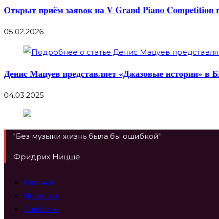
Открыт приём заявок на V Grand Piano Competition 
05.02.2026
Денис Мацуев представляет «Джазовые истории» в 
04.03.2025
"Без музыки жизнь была бы ошибкой"
Фридрих Ницше
Главная
Новости
Альбомы