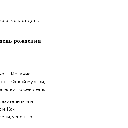
день рождения
кко — Иоганна
вропейской музыки,
телей по сей день.
разительным и
й. Как
мени, успешно