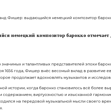
ся немецкий композитор барокко отмечает 
з значимых и талантливых представителей эпохи баро
 1656 года, Фишер внёс весомый вклад в развитие е
торое продолжает вдохновлять музыкантов и исследова
ой истории, когда барокко становилось всё более вы
м содержанием, виртуозностью и изысканной гармоние
ходился на передовой музыкальной мысли своего вре
х.