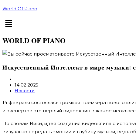
Перейти
World Of Piano
к
Меню
содержимому
WORLD OF PIANO
Искусственный Интеллект в мире музыки: се
Автор
записи:
Запись
14.02.2025
опубликована:
Рубрика
Новости
записи:
14 февраля состоялась громкая премьера нового клип
и экспертов это первый видеоклип в жанре неоклас
По словам Вики, идея создания видеоклипа с исполь
визуально передать эмоции и глубину музыки, ведь 