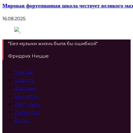
Мировая фортепианная школа чествует великого маэ
16.08.2025
"Без музыки жизнь была бы ошибкой"
Фридрих Ницше
Главная
Новости
Альбомы
Концерты
Фестивали
Интервью
Видео